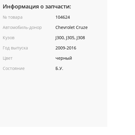
Информация о запчасти:
№ товара
104624
Автомобиль-донор
Chevrolet Cruze
Кузов
J300, J305, J308
Год выпуска
2009-2016
Цвет
черный
Состояние
Б.У.