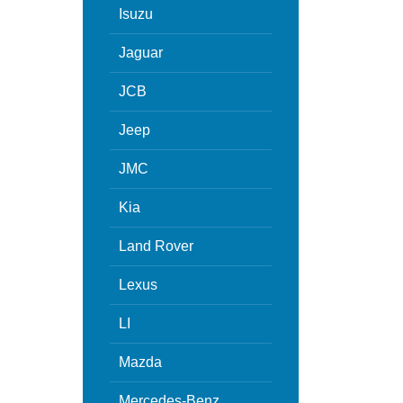
Isuzu
Jaguar
JCB
Jeep
JMC
Kia
Land Rover
Lexus
LI
Mazda
Mercedes-Benz