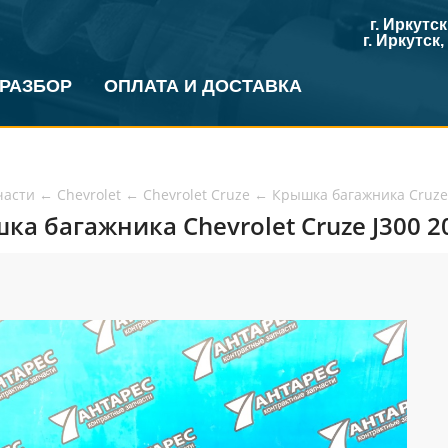
г. Иркутс
г. Иркутск
 РАЗБОР
ОПЛАТА И ДОСТАВКА
части
←
Chevrolet
←
Chevrolet Cruze
←
Крышка багажника Cruze
ка багажника Chevrolet Cruze J300 20