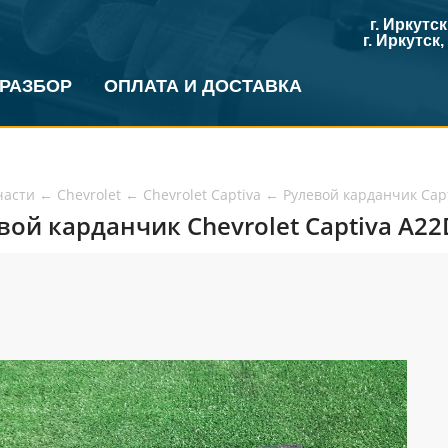
г. Иркутс
г. Иркутск
 РАЗБОР
ОПЛАТА И ДОСТАВКА
части
←
Chevrolet
←
Chevrolet Captiva
←
Рулевой карданчик Cap
вой карданчик Chevrolet Captiva A22