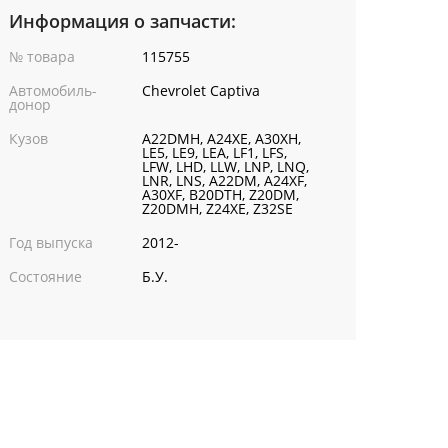
Информация о запчасти:
№ товара
115755
Автомобиль-
Chevrolet Captiva
донор
Кузов
A22DMH, A24XE, A30XH,
LE5, LE9, LEA, LF1, LFS,
LFW, LHD, LLW, LNP, LNQ,
LNR, LNS, A22DM, A24XF,
A30XF, B20DTH, Z20DM,
Z20DMH, Z24XE, Z32SE
Год выпуска
2012-
Состояние
Б.У.