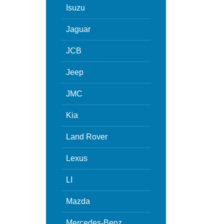
Isuzu
Jaguar
JCB
Jeep
JMC
Kia
Land Rover
Lexus
LI
Mazda
Mercedes-Benz