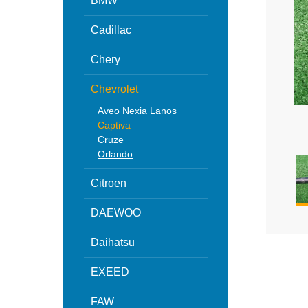
BMW
Cadillac
Chery
Chevrolet
Aveo Nexia Lanos
Captiva
Cruze
Orlando
Citroen
DAEWOO
Daihatsu
EXEED
FAW