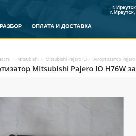
г. Иркутс
г. Иркутск
 РАЗБОР
ОПЛАТА И ДОСТАВКА
части
←
Mitsubishi
←
Mitsubishi Pajero IO
←
Амортизатор Pajero
тизатор Mitsubishi Pajero IO H76W з