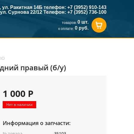
к, ул. Ракитная 14Б телефон: +7 (3952) 910-143
, ул. Сурнова 22/12 Телефон: +7 (3952) 736-100
0 шт.
товаров:
0 руб.
к оплате:
 IO
адний правый (б/у)
1 000 Р
Нет в наличии
Информация о запчасти:
№ товара
35103