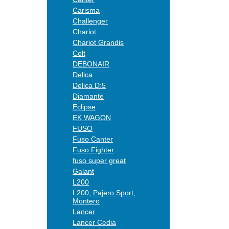
Carisma
Challenger
Chariot
Chariot Grandis
Colt
DEBONAIR
Delica
Delica D:5
Diamante
Eclipse
EK WAGON
FUSO
Fuso Canter
Fuso Fighter
fuso super great
Galant
L200
L200, Pajero Sport,
Montero
Lancer
Lancer Cedia