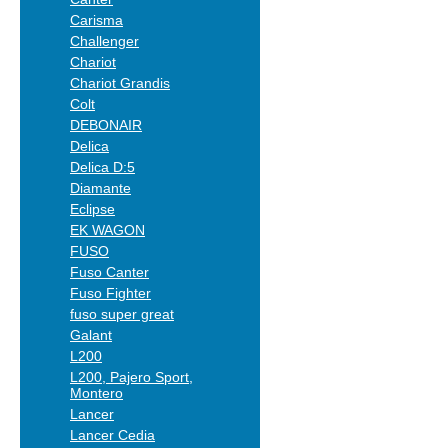
Carisma
Challenger
Chariot
Chariot Grandis
Colt
DEBONAIR
Delica
Delica D:5
Diamante
Eclipse
EK WAGON
FUSO
Fuso Canter
Fuso Fighter
fuso super great
Galant
L200
L200, Pajero Sport,
Montero
Lancer
Lancer Cedia