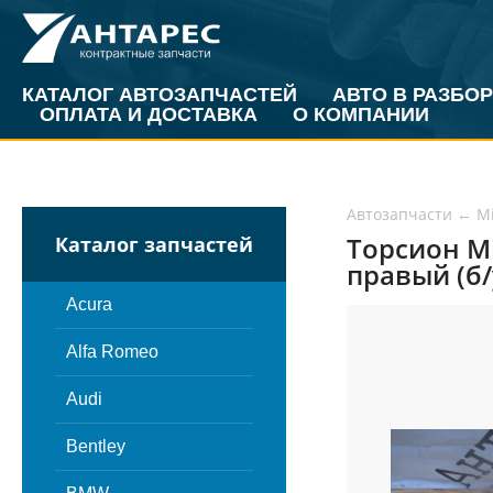
КАТАЛОГ АВТОЗАПЧАСТЕЙ
АВТО В РАЗБОР
ОПЛАТА И ДОСТАВКА
О КОМПАНИИ
Автозапчасти
←
Mi
Торсион Mi
Каталог запчастей
правый (б/
Acura
Alfa Romeo
Audi
Bentley