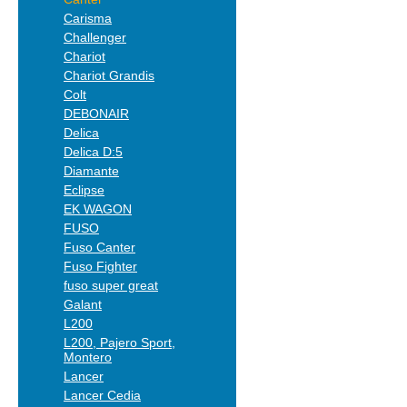
Carisma
Challenger
Chariot
Chariot Grandis
Colt
DEBONAIR
Delica
Delica D:5
Diamante
Eclipse
EK WAGON
FUSO
Fuso Canter
Fuso Fighter
fuso super great
Galant
L200
L200, Pajero Sport,
Montero
Lancer
Lancer Cedia