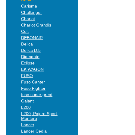
Carisma
Challenger
Chariot
Chariot Grandis
Colt
DEBONAIR
Delica
Delica D:5
Diamante
Eclipse
EK WAGON
FUSO
Fuso Canter
Fuso Fighter
fuso super great
Galant
L200
L200, Pajero Sport,
Montero
Lancer
Lancer Cedia