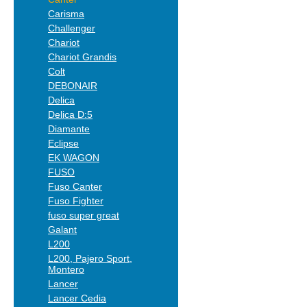
Carisma
Challenger
Chariot
Chariot Grandis
Colt
DEBONAIR
Delica
Delica D:5
Diamante
Eclipse
EK WAGON
FUSO
Fuso Canter
Fuso Fighter
fuso super great
Galant
L200
L200, Pajero Sport,
Montero
Lancer
Lancer Cedia