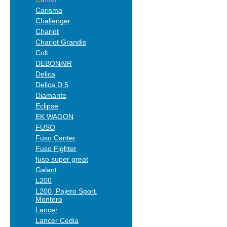
Carisma
Challenger
Chariot
Chariot Grandis
Colt
DEBONAIR
Delica
Delica D:5
Diamante
Eclipse
EK WAGON
FUSO
Fuso Canter
Fuso Fighter
fuso super great
Galant
L200
L200, Pajero Sport,
Montero
Lancer
Lancer Cedia