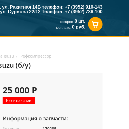
к, ул. Ракитная 14Б телефон: +7 (3952) 910-143
, ул. Сурнова 22/12 Телефон: +7 (3952) 736-100
0 шт.
товаров:
0 руб.
к оплате:
ta Isuzu
←
Рефкомпрессор
uzu (б/у)
25 000 Р
Нет в наличии
Информация о запчасти:
№ товара
170235