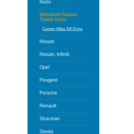
Isuzu
Mitsubishi Nissan
Toyota Isuzu
Canter Atlas Elf Dyna
Nissan
Nissan, Infiniti
Opel
Peugeot
Porsche
Renault
Shacman
Skoda