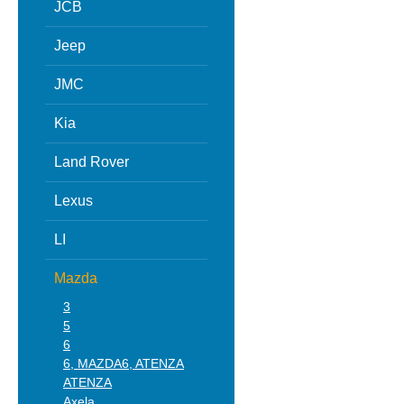
JCB
Jeep
JMC
Kia
Land Rover
Lexus
LI
Mazda
3
5
6
6, MAZDA6, ATENZA
ATENZA
Axela