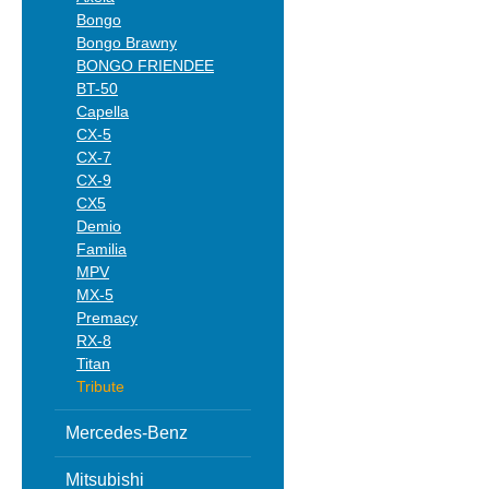
Bongo
Bongo Brawny
BONGO FRIENDEE
BT-50
Capella
CX-5
CX-7
CX-9
CX5
Demio
Familia
MPV
MX-5
Premacy
RX-8
Titan
Tribute
Mercedes-Benz
Mitsubishi