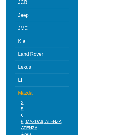
JCB
Jeep
JMC
Kia
Land Rover
Lexus
LI
Mazda
3
5
6
6, MAZDA6, ATENZA
ATENZA
Axela