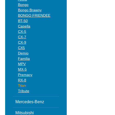
Bongo
Bongo Brawny
BONGO FRIENDEE
BT-50
Capella
CX-5
CX-7
CX-9
CX5
Demio
Familia
MPV
MX-5
Premacy
RX-8
Titan
Tribute
Mercedes-Benz
Mitsubishi