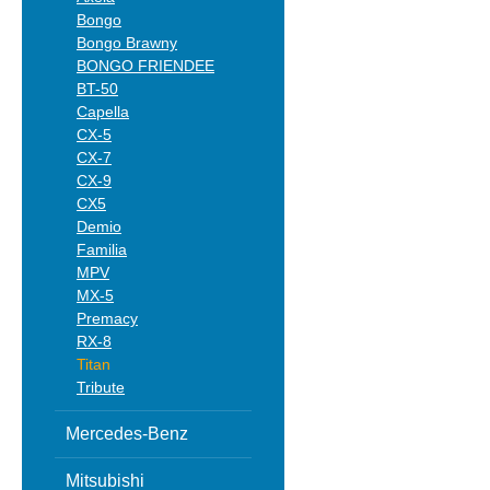
Bongo
Bongo Brawny
BONGO FRIENDEE
BT-50
Capella
CX-5
CX-7
CX-9
CX5
Demio
Familia
MPV
MX-5
Premacy
RX-8
Titan
Tribute
Mercedes-Benz
Mitsubishi