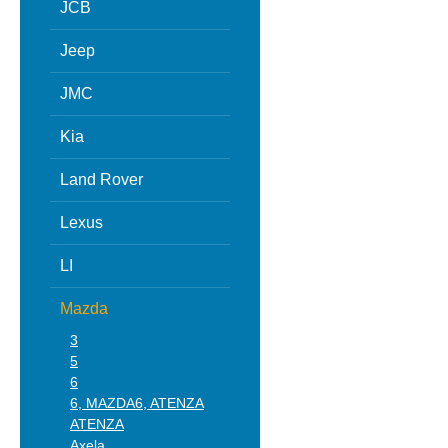
JCB
Jeep
JMC
Kia
Land Rover
Lexus
LI
Mazda
3
5
6
6, MAZDA6, ATENZA
ATENZA
Axela