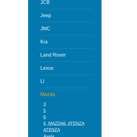
JCB
Jeep
JMC
Kia
Land Rover
Lexus
LI
Mazda
3
5
6
6, MAZDA6, ATENZA
ATENZA
Axela