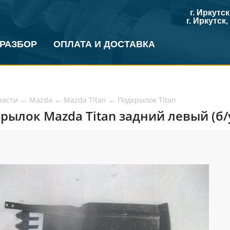
г. Иркутс
г. Иркутск
 РАЗБОР
ОПЛАТА И ДОСТАВКА
части
←
Mazda
←
Mazda Titan
←
Подкрылок Titan
рылок Mazda Titan задний левый (б/