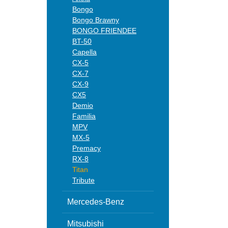
Bongo
Bongo Brawny
BONGO FRIENDEE
BT-50
Capella
CX-5
CX-7
CX-9
CX5
Demio
Familia
MPV
MX-5
Premacy
RX-8
Titan
Tribute
Mercedes-Benz
Mitsubishi