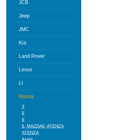
JCB
Jeep
JMC
Kia
Land Rover
Lexus
LI
Mazda
3
5
6
6, MAZDA6, ATENZA
ATENZA
Axela