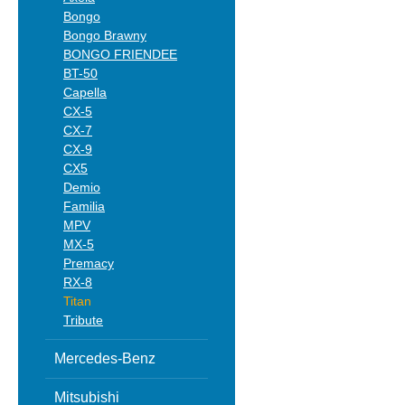
Bongo
Bongo Brawny
BONGO FRIENDEE
BT-50
Capella
CX-5
CX-7
CX-9
CX5
Demio
Familia
MPV
MX-5
Premacy
RX-8
Titan
Tribute
Mercedes-Benz
Mitsubishi