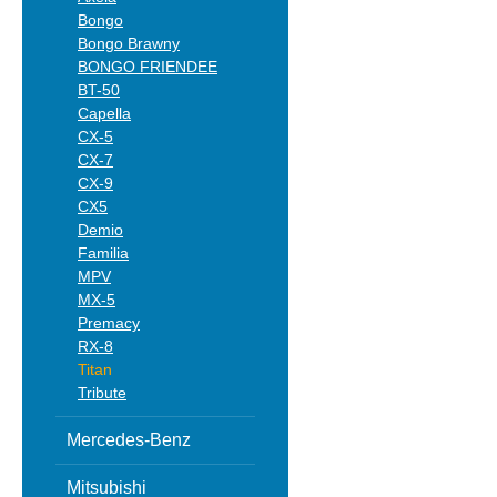
Bongo
Bongo Brawny
BONGO FRIENDEE
BT-50
Capella
CX-5
CX-7
CX-9
CX5
Demio
Familia
MPV
MX-5
Premacy
RX-8
Titan
Tribute
Mercedes-Benz
Mitsubishi