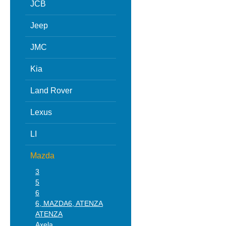
JCB
Jeep
JMC
Kia
Land Rover
Lexus
LI
Mazda
3
5
6
6, MAZDA6, ATENZA
ATENZA
Axela