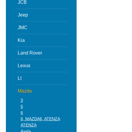
JCB
Jeep
JMC
Kia
Land Rover
Lexus
LI
Mazda
3
5
6
6, MAZDA6, ATENZA
ATENZA
Axela