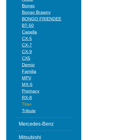
Bongo
Bongo Brawny
BONGO FRIENDEE
BT-50
Capella
CX-5
CX-7
CX-9
CX5
Demio
Familia
MPV
MX-5
Premacy
RX-8
Titan
Tribute
Mercedes-Benz
Mitsubishi