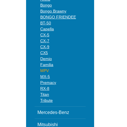
Bongo
Bongo Brawny
BONGO FRIENDEE
BT-50
Capella
CX-5
CX-7
CX-9
CX5
Demio
Familia
MPV
MX-5
Premacy
RX-8
Titan
Tribute
Mercedes-Benz
Mitsubishi