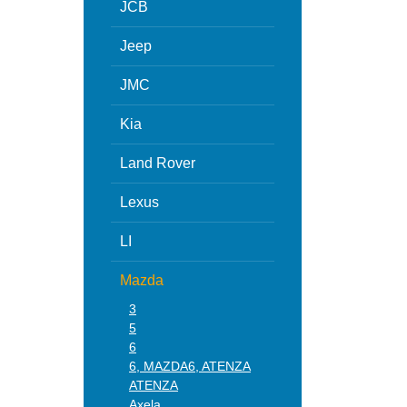
JCB
Jeep
JMC
Kia
Land Rover
Lexus
LI
Mazda
3
5
6
6, MAZDA6, ATENZA
ATENZA
Axela