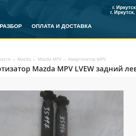
г. Иркутс
г. Иркутск
 РАЗБОР
ОПЛАТА И ДОСТАВКА
части
←
Mazda
←
Mazda MPV
←
Амортизатор MPV
тизатор Mazda MPV LVEW задний лев