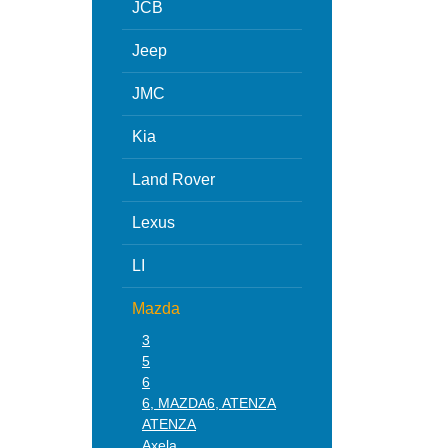
JCB
Jeep
JMC
Kia
Land Rover
Lexus
LI
Mazda
3
5
6
6, MAZDA6, ATENZA
ATENZA
Axela