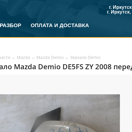
г. Иркутс
г. Иркутск
 РАЗБОР
ОПЛАТА И ДОСТАВКА
части
←
Mazda
←
Mazda Demio
←
Зеркало Demio
ало Mazda Demio DE5FS ZY 2008 перед