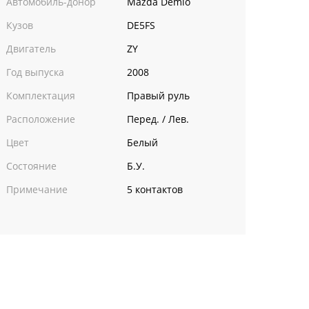
Автомобиль-донор
Mazda Demio
Кузов
DE5FS
Двигатель
ZY
Год выпуска
2008
Комплектация
Правый руль
Расположение
Перед. / Лев.
Цвет
Белый
Состояние
Б.У.
Примечание
5 контактов