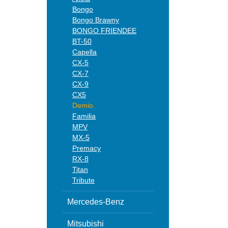
Bongo
Bongo Brawny
BONGO FRIENDEE
BT-50
Capella
CX-5
CX-7
CX-9
CX5
Demio
Familia
MPV
MX-5
Premacy
RX-8
Titan
Tribute
Mercedes-Benz
Mitsubishi