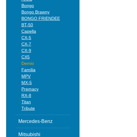
Bongo
Bongo Brawny
BONGO FRIENDEE
BT-50
Capella
CX-5
CX-7
CX-9
CX5
Demio
Familia
MPV
MX-5
Premacy
RX-8
Titan
Tribute
Mercedes-Benz
Mitsubishi