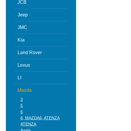
JCB
Jeep
JMC
Kia
Land Rover
Lexus
LI
Mazda
3
5
6
6, MAZDA6, ATENZA
ATENZA
Axela