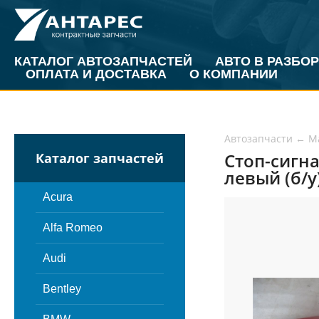
КАТАЛОГ АВТОЗАПЧАСТЕЙ
АВТО В РАЗБОР
ОПЛАТА И ДОСТАВКА
О КОМПАНИИ
Автозапчасти
←
M
Стоп-сигна
Каталог запчастей
левый (б/у
Acura
Alfa Romeo
Audi
Bentley