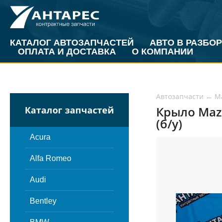
КАТАЛОГ АВТОЗАПЧАСТЕЙ
АВТО В РАЗБОР
ОПЛАТА И ДОСТАВКА
О КОМПАНИИ
Автозапчасти
←
M
Крыло Maz
Каталог запчастей
(б/у)
Acura
Alfa Romeo
Audi
Bentley