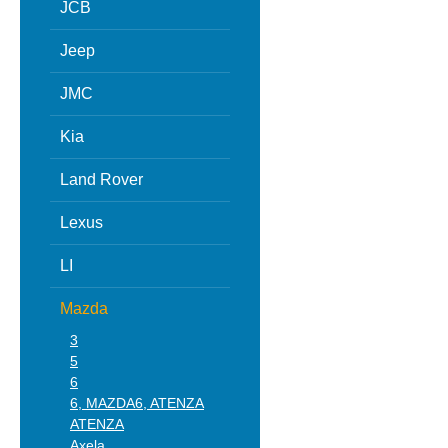
JCB
Jeep
JMC
Kia
Land Rover
Lexus
LI
Mazda
3
5
6
6, MAZDA6, ATENZA
ATENZA
Axela