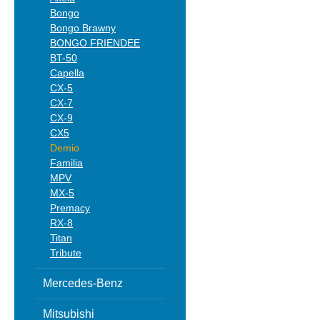
Bongo
Bongo Brawny
BONGO FRIENDEE
BT-50
Capella
CX-5
CX-7
CX-9
CX5
Demio
Familia
MPV
MX-5
Premacy
RX-8
Titan
Tribute
Mercedes-Benz
Mitsubishi