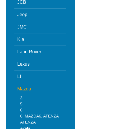
JCB
Jeep
JMC
Kia
Land Rover
Lexus
LI
Mazda
3
5
6
6, MAZDA6, ATENZA
ATENZA
Axela