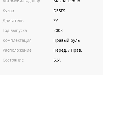
Автомобиль-донор
Mazda Demio
Кузов
DE5FS
Двигатель
ZY
Год выпуска
2008
Комплектация
Правый руль
Расположение
Перед. / Прав.
Состояние
Б.У.