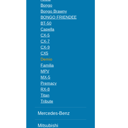
Bongo
Bongo Brawny
BONGO FRIENDEE
BT-50
Capella
CX-5
CX-7
CX-9
CX5
Demio
Familia
MPV
MX-5
Premacy
RX-8
Titan
Tribute
Mercedes-Benz
Mitsubishi