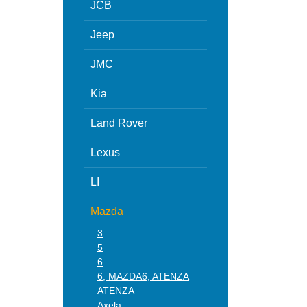
JCB
Jeep
JMC
Kia
Land Rover
Lexus
LI
Mazda
3
5
6
6, MAZDA6, ATENZA
ATENZA
Axela