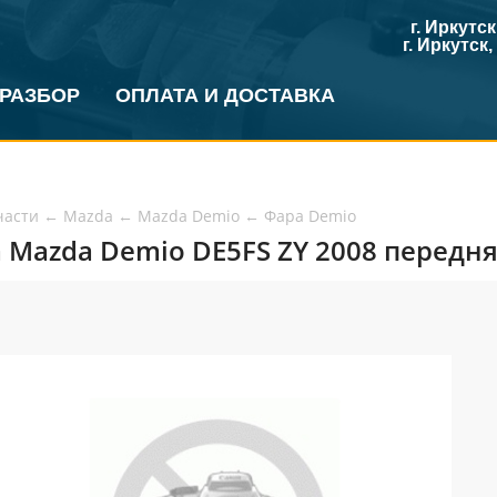
г. Иркутс
г. Иркутск
 РАЗБОР
ОПЛАТА И ДОСТАВКА
части
←
Mazda
←
Mazda Demio
←
Фара Demio
 Mazda Demio DE5FS ZY 2008 передняя