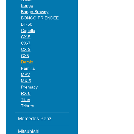
Bongo
Bongo Brawny
BONGO FRIENDEE
BT-50
Capella
CX-5
CX-7
CX-9
CX5
Demio
Familia
MPV
MX-5
Premacy
RX-8
Titan
Tribute
Mercedes-Benz
Mitsubishi