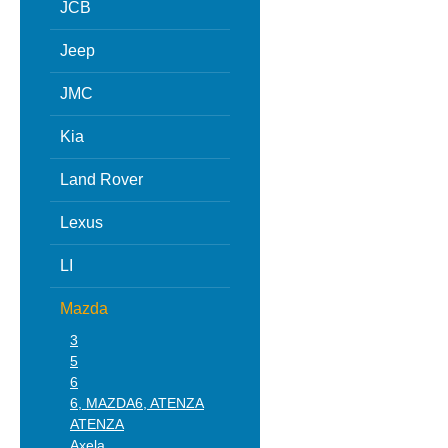
JCB
Jeep
JMC
Kia
Land Rover
Lexus
LI
Mazda
3
5
6
6, MAZDA6, ATENZA
ATENZA
Axela