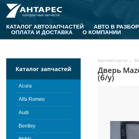
КАТАЛОГ АВТОЗАПЧАСТЕЙ
АВТО В РАЗБОР
ОПЛАТА И ДОСТАВКА
О КОМПАНИИ
Автозапчасти
←
M
Дверь Maz
Каталог запчастей
(б/у)
Acura
Alfa Romeo
Audi
Bentley