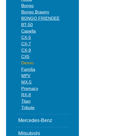
Bongo
Bongo Brawny
BONGO FRIENDEE
BT-50
Capella
CX-5
CX-7
CX-9
CX5
Demio
Familia
MPV
MX-5
Premacy
RX-8
Titan
Tribute
Mercedes-Benz
Mitsubishi