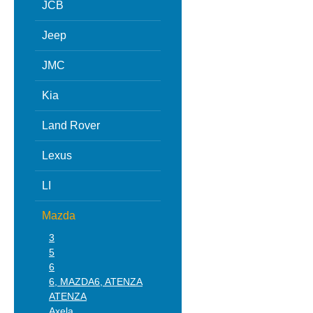
JCB
Jeep
JMC
Kia
Land Rover
Lexus
LI
Mazda
3
5
6
6, MAZDA6, ATENZA
ATENZA
Axela