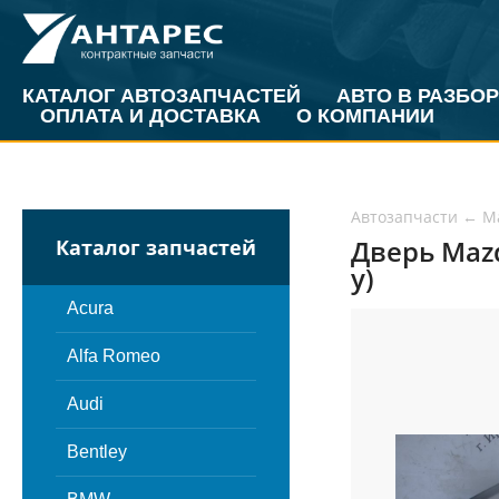
КАТАЛОГ АВТОЗАПЧАСТЕЙ
АВТО В РАЗБОР
ОПЛАТА И ДОСТАВКА
О КОМПАНИИ
Автозапчасти
←
M
Дверь Mazd
Каталог запчастей
у)
Acura
Alfa Romeo
Audi
Bentley