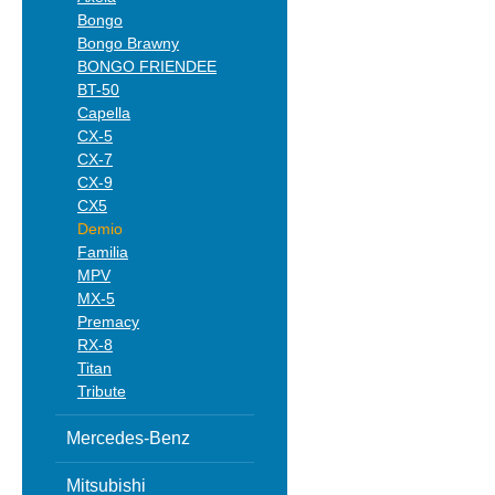
Bongo
Bongo Brawny
BONGO FRIENDEE
BT-50
Capella
CX-5
CX-7
CX-9
CX5
Demio
Familia
MPV
MX-5
Premacy
RX-8
Titan
Tribute
Mercedes-Benz
Mitsubishi