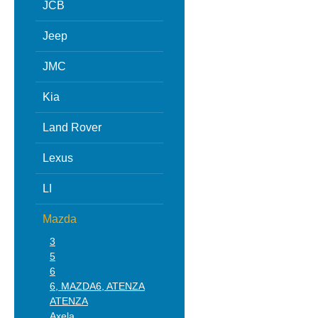
JCB
Jeep
JMC
Kia
Land Rover
Lexus
LI
Mazda
3
5
6
6, MAZDA6, ATENZA
ATENZA
Axela