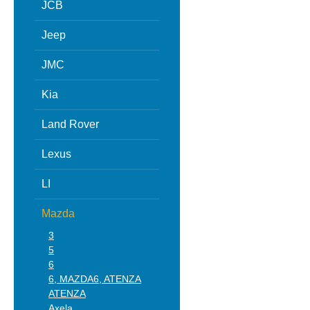
JCB
Jeep
JMC
Kia
Land Rover
Lexus
LI
Mazda
3
5
6
6, MAZDA6, ATENZA
ATENZA
Axela