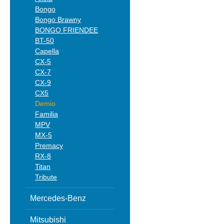
Bongo
Bongo Brawny
BONGO FRIENDEE
BT-50
Capella
CX-5
CX-7
CX-9
CX5
Demio
Familia
MPV
MX-5
Premacy
RX-8
Titan
Tribute
Mercedes-Benz
Mitsubishi