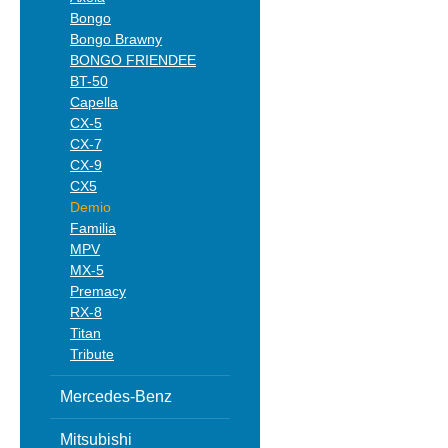
Bongo
Bongo Brawny
BONGO FRIENDEE
BT-50
Capella
CX-5
CX-7
CX-9
CX5
Demio
Familia
MPV
MX-5
Premacy
RX-8
Titan
Tribute
Mercedes-Benz
Mitsubishi