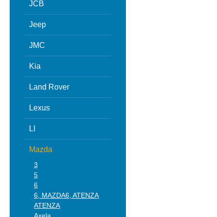
JCB
Jeep
JMC
Kia
Land Rover
Lexus
LI
Mazda
3
5
6
6, MAZDA6, ATENZA
ATENZA
Axela