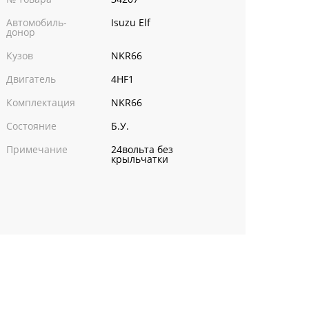
Автомобиль-
Isuzu Elf
донор
Кузов
NKR66
Двигатель
4HF1
Комплектация
NKR66
Состояние
Б.У.
Примечание
24вольта без
крыльчатки