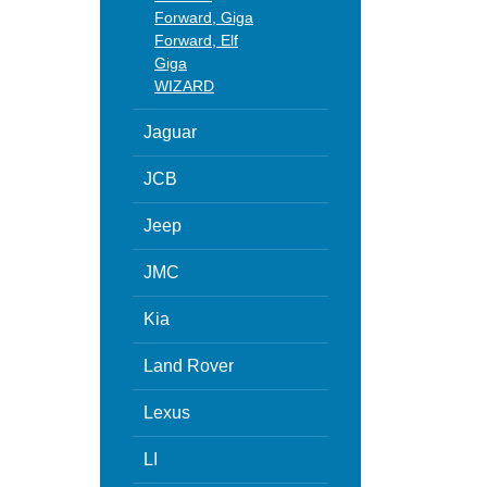
Forward, Giga
Forward, Elf
Giga
WIZARD
Jaguar
JCB
Jeep
JMC
Kia
Land Rover
Lexus
LI