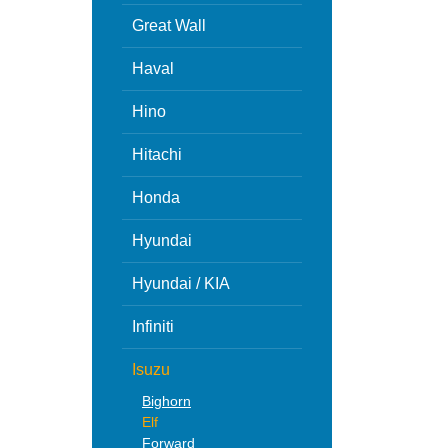
Great Wall
Haval
Hino
Hitachi
Honda
Hyundai
Hyundai / KIA
Infiniti
Isuzu
Bighorn
Elf
Forward