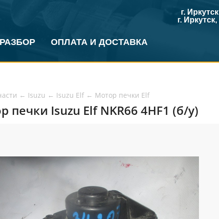
г. Иркутс
г. Иркутск
 РАЗБОР
ОПЛАТА И ДОСТАВКА
части
←
Isuzu
←
Isuzu Elf
←
Мотор печки Elf
р печки Isuzu Elf NKR66 4HF1 (б/у)