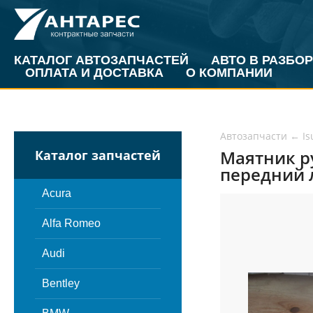
КАТАЛОГ АВТОЗАПЧАСТЕЙ
АВТО В РАЗБОР
ОПЛАТА И ДОСТАВКА
О КОМПАНИИ
Автозапчасти
←
Is
Маятник ру
Каталог запчастей
передний л
Acura
Alfa Romeo
Audi
Bentley