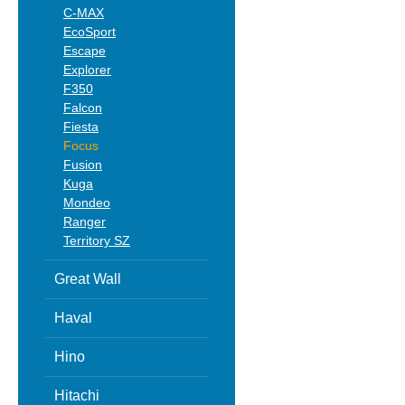
C-MAX
EcoSport
Escape
Explorer
F350
Falcon
Fiesta
Focus
Fusion
Kuga
Mondeo
Ranger
Territory SZ
Great Wall
Haval
Hino
Hitachi