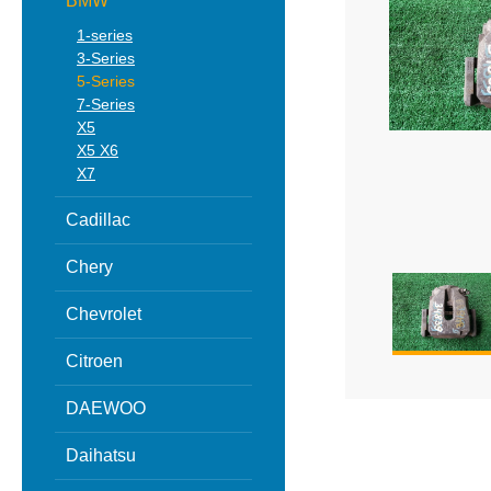
BMW
1-series
3-Series
5-Series
7-Series
X5
X5 X6
X7
Cadillac
Chery
Chevrolet
Citroen
DAEWOO
Daihatsu