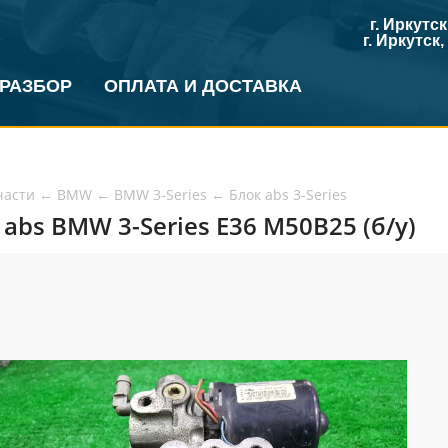
г. Иркутс
г. Иркутск
 РАЗБОР
ОПЛАТА И ДОСТАВКА
части
←
BMW
←
BMW 3-Series
←
Блок abs 3-Series
 abs BMW 3-Series E36 M50B25 (б/у)