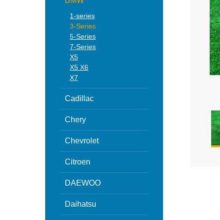
BMW
1-series
3-Series
5-Series
7-Series
X5
X5 X6
X7
Cadillac
Chery
Chevrolet
Citroen
DAEWOO
Daihatsu