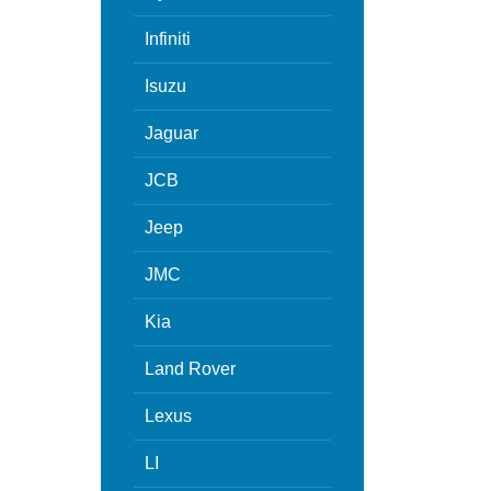
Infiniti
Isuzu
Jaguar
JCB
Jeep
JMC
Kia
Land Rover
Lexus
LI