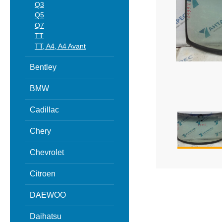
Q3
Q5
Q7
TT
TT, A4, A4 Avant
Bentley
BMW
Cadillac
Chery
Chevrolet
Citroen
DAEWOO
Daihatsu